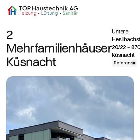
2
Untere
Heslibachs
Mehrfamilienhäuser
20/22 – 87
Küsnacht
Küsnacht
Referenz