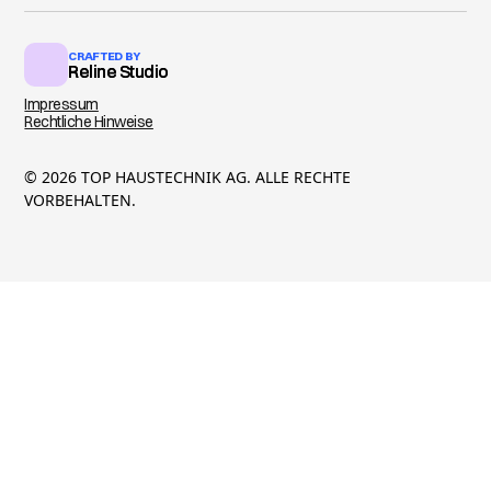
CRAFTED BY
Reline Studio
Reline Studio
Impressum
Rechtliche Hinweise
© 2026 TOP HAUSTECHNIK AG. ALLE RECHTE
VORBEHALTEN.