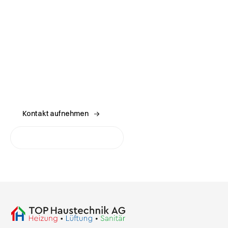
Kontaktieren Sie unser Expertenteam, um Ihre
Anforderungen an die Gebäudetechnik zu besprechen und
die richtige Lösung für Ihren Raum zu finden.
Kontakt aufnehmen
Holen Sie sich ein Angebot