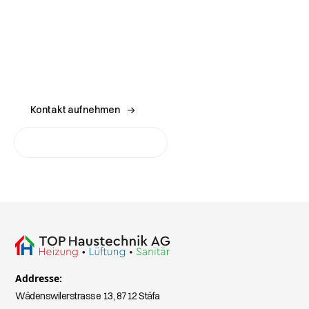
Kontaktieren Sie unser Expertenteam, um Ihre
Anforderungen an die Gebäudetechnik zu besprechen und
die richtige Lösung für Ihren Raum zu finden.
Kontakt aufnehmen
Holen Sie sich ein Angebot
Addresse:
Wädenswilerstrasse 13, 8712 Stäfa