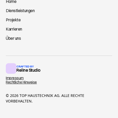
Home
Dienstleistungen
Projekte
Karrieren
Über uns
CRAFTED BY
Reline Studio
Reline Studio
Impressum
Rechtliche Hinweise
© 2026 TOP HAUSTECHNIK AG. ALLE RECHTE
VORBEHALTEN.